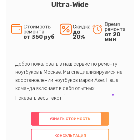
Ultra‑Wide
Время
Стоимость
Скидка
ремонта
до
ремонта
от 20
от 350 руб
20%
мин
Добро пожаловать в наш сервис по ремонту
ноутбуков в Москве. Мы специализируемся на
восстановлении ноутбуков марки Aser. Наша
команда включает в себя опытных
профессионалов с обширными знаниями и
многолетним опытом в данной области. Мы
предлагаем быстрый и качественный ремонт с
УЗНАТЬ СТОИМОСТЬ
использованием оригинальных компонентов, а
также гарантируем качество всех
КОНСУЛЬТАЦИЯ
проведенных работ. Наша цель - предоставить