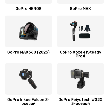
GoPro HERO8
GoPro MAX
GoPro MAX360 (2025)
GoPro Хохем iSteady
Pro4
GoPro Inkee Falcon 3-
GoPro Feiyutech WG2X
осевой
3-осевой